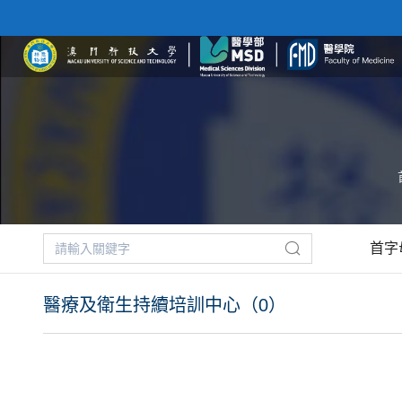
首字
醫療及衛生持續培訓中心（0）