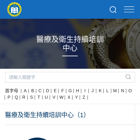
醫療及衛生持續培訓
中心
首字母
A
B
C
D
E
F
G
H
I
J
K
L
M
N
O
P
Q
R
S
T
U
V
W
X
Y
Z
醫療及衛生持續培訓中心（1）