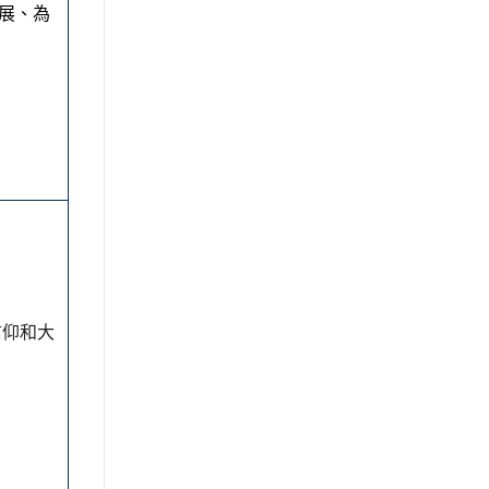
展、為
信仰和大