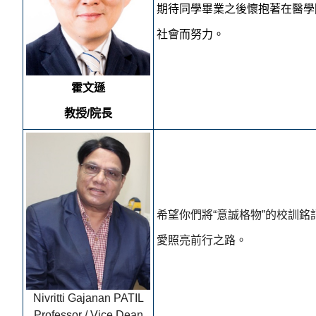
期待同學畢業之後懷抱著在醫學
社會而努力。
霍文遜
教授/院長
希望你們將“意誠格物”的校訓
愛照亮前行之路。
Nivritti Gajanan PATIL
Professor / Vice Dean