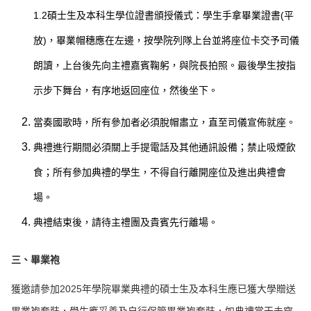
1.2碩士生及本科生學位證書頒授儀式：學生手拿畢業證書(平
放)，畢業帽穗應在左邊，按學院列隊上台並將座位卡交予司儀
朗讀，上台後先向主禮嘉賓鞠躬，與院長拍照。最後學生按指
示步下舞台，有序地返回座位，然後坐下。
當奏國歌時，所有參加者必須脫帽肅立，直至司儀宣佈就座。
典禮進行期間必須關上手提電話及其他通訊設備；禁止吸煙飲
食；所有參加典禮的學生，不得自行離開座位及進出典禮會
場。
典禮結束後，請待主禮團及貴賓先行離場。
三、畢業袍
獲邀請參加2025年學院畢業典禮的碩士生及本科生應已獲大學贈送