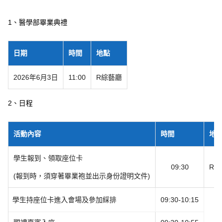
1、醫學部畢業典禮
日期
時間
地點
2026年6月3日
11:00
R綜藝廳
2、日程
活動內容
時間
地
學生報到、領取座位卡
09:30
R
(報到時，須穿著畢業袍並出示身份證明文件)
學生持座位卡進入會場及參加綵排
09:30-10:15