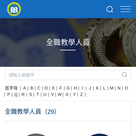
全職教學人員
首字母
A
B
C
D
E
F
G
H
I
J
K
L
M
N
O
P
Q
R
S
T
U
V
W
X
Y
Z
全職教學人員（29）