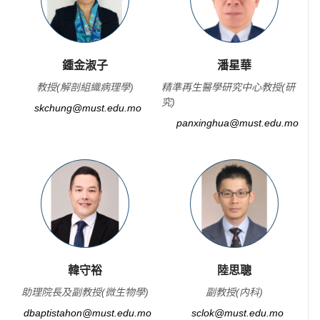
鍾金淑子
潘星華
教授(解剖組織病理學)
精準再生醫學研究中心教授(研
究)
skchung@must.edu.mo
panxinghua@must.edu.mo
韓守裕
陸思聰
助理院長及副教授(微生物學)
副教授(内科)
dbaptistahon@must.edu.mo
sclok@must.edu.mo