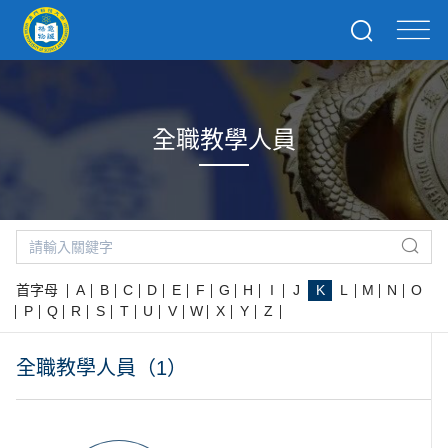
全職教學人員
首字母
A
B
C
D
E
F
G
H
I
J
K
L
M
N
O
P
Q
R
S
T
U
V
W
X
Y
Z
全職教學人員（1）