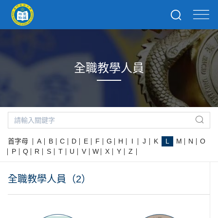
全職教學人員
首字母
A
B
C
D
E
F
G
H
I
J
K
L
M
N
O
P
Q
R
S
T
U
V
W
X
Y
Z
全職教學人員（2）