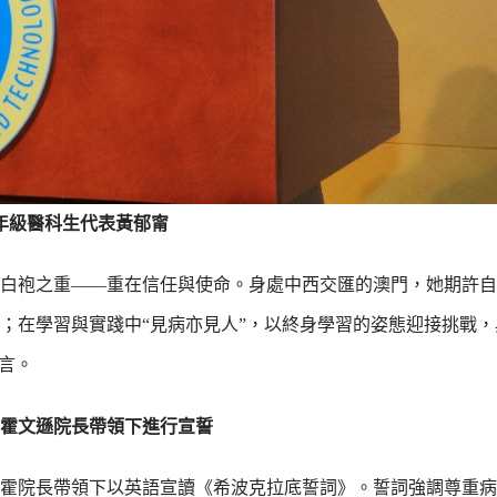
年級醫科生代表黃郁甯
白袍之重——重在信任與使命。身處中西交匯的澳門，她期許自
；在學習與實踐中“見病亦見人”，以終身學習的姿態迎接挑戰，
言。
霍文遜院長帶領下進行宣誓
霍院長帶領下以英語宣讀《希波克拉底誓詞》。誓詞強調尊重病