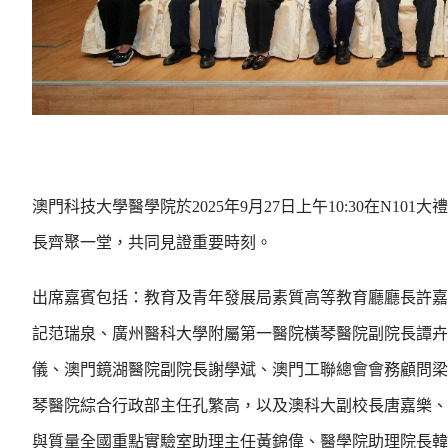
澳門科技大學醫學院於2025年9月27日上午10:30在N
長齊聚一堂，共同見證重要時刻。
出席嘉賓包括：教育及青年發展局素質高等教育廳廳長許嘉
記范瑞泉、廣州醫科大學附屬第一醫院橫琴醫院副院長譚卉
儀、澳門鏡湖醫院副院長謝學斌、澳門工聯總會會務顧問梁
琴醫院綜合行政部主任孔繁高，以及澳科大副校長唐嘉樂、
與質量全國重點實驗室助理主任黃錦偉、醫學院助理院長韓