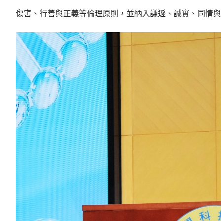
傷害、行善與正義等倫理原則，並納入謙遜、誠實、同情與