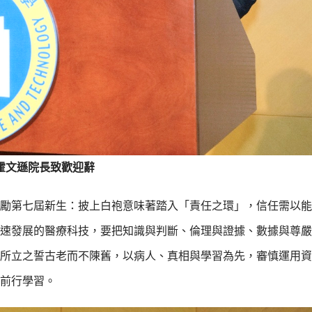
霍文遜院長致歡迎辭
勵第七屆新生：披上白袍意味著踏入「責任之環」，信任需以能
速發展的醫療科技，要把知識與判斷、倫理與證據、數據與尊嚴
所立之誓古老而不陳舊，以病人、真相與學習為先，審慎運用資
前行學習。