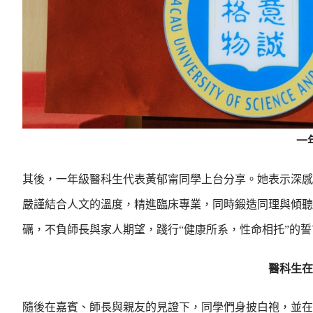
一
其後，一年級醫科生代表黃郁甯同學上台分享。她表示深感
嚴謹結合人文的溫度，精進臨床專業，同時鍛造同理與傾聽
礪，不負師長與家人期望，踐行“健康所系，性命相托”的誓
醫科生在
隨後在嘉賓、師長與親友的見證下，同學們身披白袍，並在