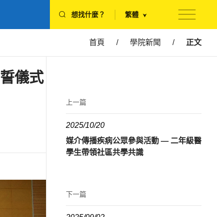
想找什麼？
繁體
首頁
/
學院新聞
/
正文
宣誓儀式
上一篇
2025/10/20
媒介傳播疾病公眾參與活動 — 二年級醫
學生帶領社區共學共識
下一篇