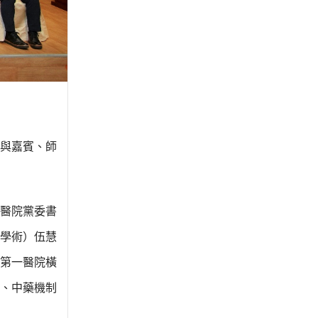
生與嘉賓、師
醫院黨委書
學術）伍慧
第一醫院橫
、中藥機制