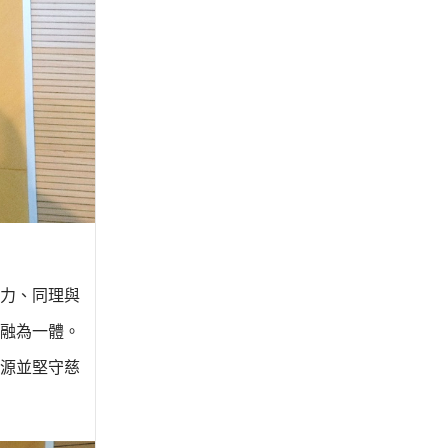
力、同理與
融為一體。
源並堅守慈