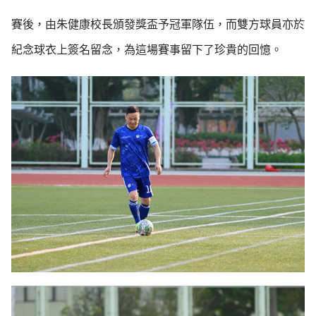
賽後，由朱健康校長頒發獎盃予冠軍隊伍，而雙方球員亦於
紀念球衣上簽名留念，為這場賽事留下了珍貴的回憶。