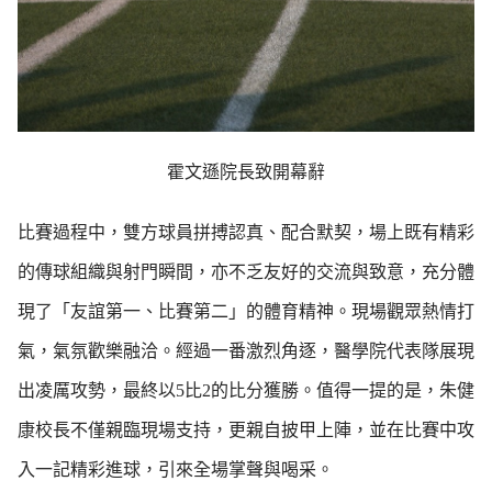
霍文遜院長致開幕辭
比賽過程中，雙方球員拼搏認真、配合默契，場上既有精彩
的傳球組織與射門瞬間，亦不乏友好的交流與致意，充分體
現了「友誼第一、比賽第二」的體育精神。現場觀眾熱情打
氣，氣氛歡樂融洽。經過一番激烈角逐，醫學院代表隊展現
出凌厲攻勢，最終以5比2的比分獲勝。值得一提的是，朱健
康校長不僅親臨現場支持，更親自披甲上陣，並在比賽中攻
入一記精彩進球，引來全場掌聲與喝采。