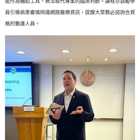
能作為輔助工具，無法取代專業的臨床判斷。課程亦鼓勵學
員引導病患審慎辨識網路醫療資訊，提醒大眾務必諮詢合資
格的醫護人員。