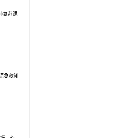
肺复苏课
项急救知
巧，心