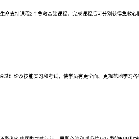
生命支持课程
2
个急救基础课程，完成课程后可分别获得急救心
通过理论及技能实习和考试，使学员有更全面、更规范地学习各
不整和心电图监护的认识，早期心脏和呼吸停止病患的知识和技