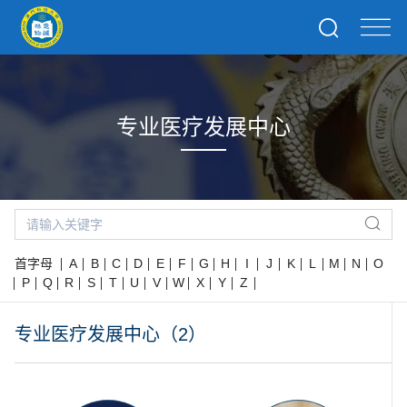
专业医疗发展中心
首字母
A
B
C
D
E
F
G
H
I
J
K
L
M
N
O
P
Q
R
S
T
U
V
W
X
Y
Z
专业医疗发展中心（2）