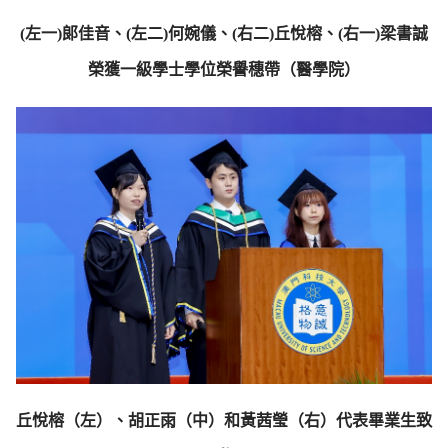
(左一)郎佳音、(左二)何婉儀、(右二)丘悅榕、(右一)梁書誠
榮獲一級學士學位榮譽穗帶（醫學院）
丘悅榕（左）、胡正雨（中）和黃茜瑩（右）代表畢業生致