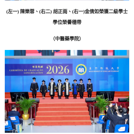
(左一) 陳樂蓉、(右二) 胡正雨、(右一)金倩如榮獲二級學士
學位榮譽穗帶
（中醫藥學院）