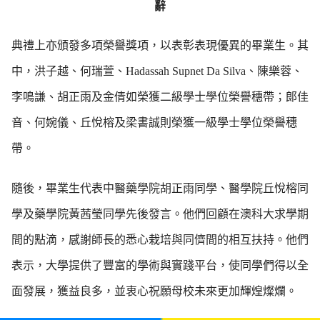
辭
典禮上亦頒發多項榮譽獎項，以表彰表現優異的畢業生。其
中，洪子越、何瑞萱、Hadassah Supnet Da Silva、陳樂蓉、
李鳴謙、胡正雨及金倩如榮獲二級學士學位榮譽穗帶；郎佳
音、何婉儀、丘悅榕及梁書誠則榮獲一級學士學位榮譽穗
帶。
隨後，畢業生代表中醫藥學院胡正雨同學、醫學院丘悅榕同
學及藥學院黃茜瑩同學先後發言。他們回顧在澳科大求學期
間的點滴，感謝師長的悉心栽培與同儕間的相互扶持。他們
表示，大學提供了豐富的學術與實踐平台，使同學們得以全
面發展，獲益良多，並衷心祝願母校未來更加輝煌燦爛。