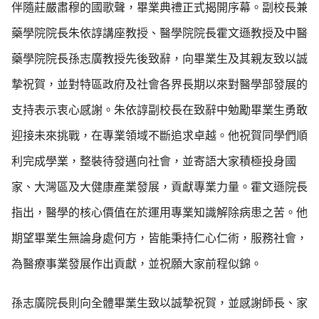
伴隨莊嚴肅穆的國歌聲，畢業典禮正式揭開序幕。副校長兼
藥學院院長朱依諄講座教授、醫學院院長霍文遜教授及中醫
藥學院院長孫志廣教授先後致辭，向畢業生及其親友致以誠
摯祝賀，並對特區政府及社會各界長期以來對醫學部發展的
支持表示衷心感謝。朱依諄副校長在致辭中勉勵畢業生勇敢
迎接未來挑戰，在專業領域不斷追求卓越。他祝賀同學們順
利完成學業，整裝待發邁向社會，並寄語大家積極投身國
家、大灣區及大健康產業發展，貢獻專業力量。霍文遜院長
指出，醫學的核心價值在於運用專業知識解除病患之苦。他
期望畢業生無論身處何方，皆能秉持仁心仁術，服務社會，
為醫療事業發展作出貢獻，並祝願大家前程似錦。
孫志廣院長則向全體畢業生致以誠摯祝賀，並感謝師長、家