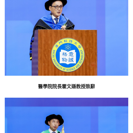
醫學院院長霍文遜教授致辭