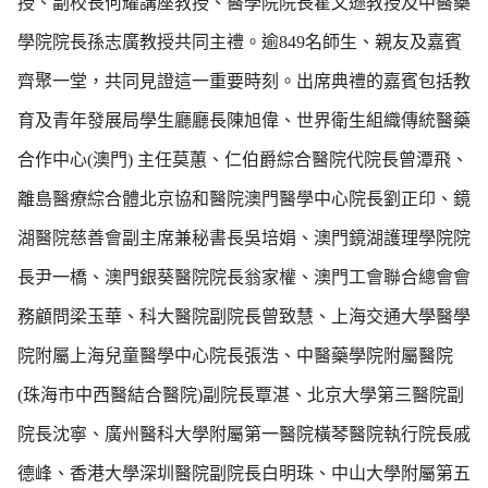
授、副校長何耀講座教授、醫學院院長霍文遜教授及中醫藥
學院院長孫志廣教授共同主禮。逾849名師生、親友及嘉賓
齊聚一堂，共同見證這一重要時刻。出席典禮的嘉賓包括教
育及青年發展局學生廳廳長陳旭偉、世界衛生組織傳統醫藥
合作中心(澳門) 主任莫蕙、仁伯爵綜合醫院代院長曾潭飛、
離島醫療綜合體北京協和醫院澳門醫學中心院長劉正印、鏡
湖醫院慈善會副主席兼秘書長吳培娟、澳門鏡湖護理學院院
長尹一橋、澳門銀葵醫院院長翁家權、澳門工會聯合總會會
務顧問梁玉華、科大醫院副院長曾致慧、上海交通大學醫學
院附屬上海兒童醫學中心院長張浩、中醫藥學院附屬醫院
(珠海市中西醫結合醫院)副院長覃湛、北京大學第三醫院副
院長沈寧、廣州醫科大學附屬第一醫院橫琴醫院執行院長戚
德峰、香港大學深圳醫院副院長白明珠、中山大學附屬第五