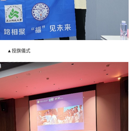
▲授旗儀式