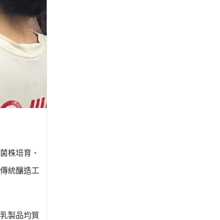
菌株培育、
傳統釀造工
乳製品均質