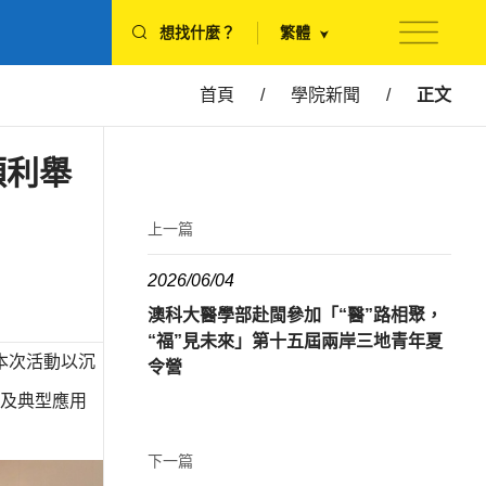
想找什麼？
繁體
首頁
/
學院新聞
/
正文
順利舉
上一篇
2026/06/04
澳科大醫學部赴閩參加「“醫”路相聚，
“福”見未來」第十五屆兩岸三地青年夏
本次活動以沉
令營
及典型應用
下一篇