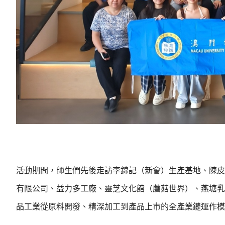
活動期間，師生們先後走訪李錦記（新會）生產基地、陳皮
有限公司、益力多工廠、靈芝文化館（蘑菇世界）、燕塘乳
品工業從原料開發、精深加工到產品上市的全產業鏈運作模