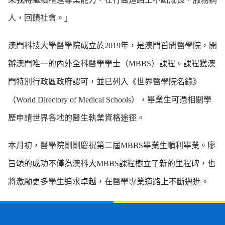
人，回饋社會。」
澳門科技大學醫學院成立於2019年，是澳門首間醫學院，開
辦澳門唯一的內外全科醫學學士（MBBS）課程。課程獲澳
門特別行政區政府認可，並已列入《世界醫學院名錄》
（World Directory of Medical Schools），畢業生可憑相關學
歷申請世界各地的醫生執業資格途徑。
本月初，醫學院剛剛慶祝第二屆MBBS畢業生順利畢業。廖
旨頌的成功不僅為澳科大MBBS課程樹立了新的里程碑，也
將激勵更多學生追求卓越，在醫學專業道路上不斷邁進。